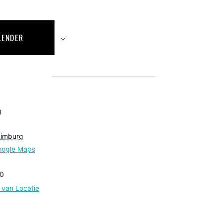
LENDER
g
6
Limburg
oogle Maps
0
e van Locatie