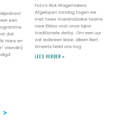
Foto’s Rick Wagemakers
Afgelopen zondag togen we
akjesboot
met twee Voerendaalse teams
weer een
naar Elsloo voor onze bijna
 programma
traditionele derby. Om een uur
at dat
zat iedereen klaar, alleen Bert
N. Hans en
Smeets hield ons nog
e” vriendin)
odigd
LEES VERDER »
>