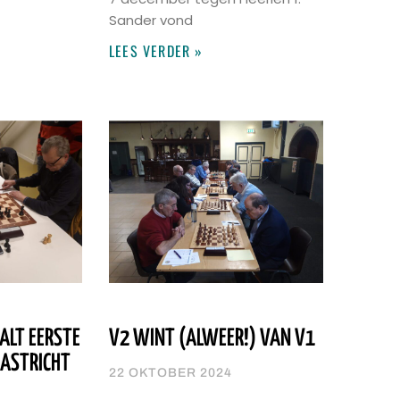
Sander vond
LEES VERDER »
ALT EERSTE
V2 WINT (ALWEER!) VAN V1
AASTRICHT
22 OKTOBER 2024
4