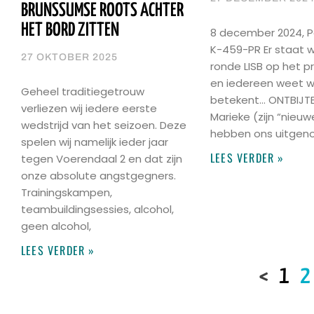
BRUNSSUMSE ROOTS ACHTER
HET BORD ZITTEN
8 december 2024, P
K-459-PR Er staat 
27 OKTOBER 2025
ronde LISB op het
en iedereen weet w
Geheel traditiegetrouw
betekent… ONTBIJTE
verliezen wij iedere eerste
Marieke (zijn “nieuw
wedstrijd van het seizoen. Deze
hebben ons uitgen
spelen wij namelijk ieder jaar
LEES VERDER »
tegen Voerendaal 2 en dat zijn
onze absolute angstgegners.
Trainingskampen,
teambuildingsessies, alcohol,
geen alcohol,
LEES VERDER »
<
1
2