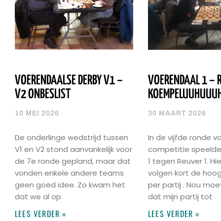
VOERENDAALSE DERBY V1 –
VOERENDAAL 1 – R
V2 ONBESLIST
KOEMPELUUHUUUH
10 MEI 2026
30 MAART 2026
De onderlinge wedstrijd tussen
In de vijfde ronde v
V1 en V2 stond aanvankelijk voor
competitie speeld
de 7e ronde gepland, maar dat
1 tegen Reuver 1. Hi
vonden enkele andere teams
volgen kort de hoo
geen goed idee. Zo kwam het
per partij . Nou moe
dat we al op
dat mijn partij tot
LEES VERDER »
LEES VERDER »