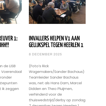
EUVER 1:
INVALLERS HELPEN V1 AAN
HH!!
GELIJKSPEL TEGEN HEERLEN 1
8 DECEMBER 2025
an de LiSB
(Foto’s Rick
e Voerendaal
Wagemakers/Sander Bachaus)
eronder
Teamleider Sander Bachaus
gtepunten
was, net als Hans Dam, Marcel
t ik zeggen
Didden en Theo Pluijmen,
verhinderd voor de
thuiswedstrijd/derby op zondag
7 december tegen Heerlen 1.