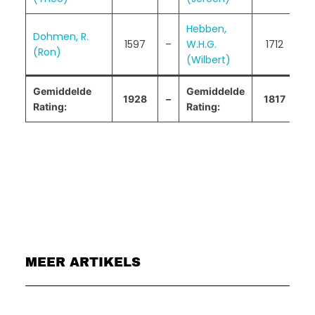
Hebben,
Dohmen, R.
1597
–
W.H.G.
1712
(Ron)
(Wilbert)
Gemiddelde
Gemiddelde
1928
–
1817
3
Rating:
Rating:
MEER ARTIKELS