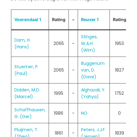
R
Voerendaal 1
Rating
–
Reuver 1
Rating
Stinges,
Dam, H.
2065
–
W.A.H.
1953
(Hans)
(Wim)
Buggenum
Stuemer, P.
2065
–
van, D.
1827
(Paul)
(Dave)
Didden, M.D.
Alghazali, Y.
1995
–
1752
(Marcel)
(Yahya)
Schaffhausen,
1986
–
NO
0
1
G. (Ger)
Pluijmen, T.
Peters, J.J.F.
1861
–
1839
(Theo)
(Jeroen)