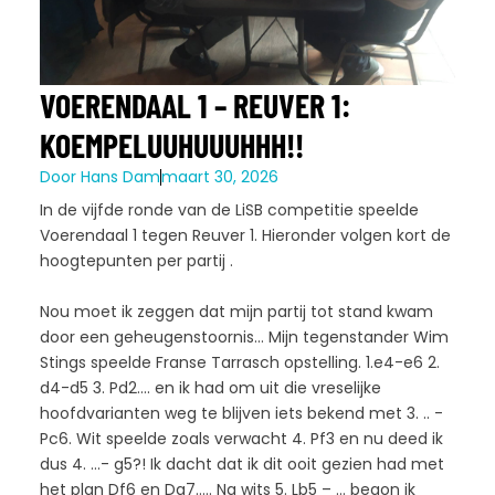
VOERENDAAL 1 – REUVER 1:
KOEMPELUUHUUUHHH!!
Door
Hans Dam
maart 30, 2026
In de vijfde ronde van de LiSB competitie speelde
Voerendaal 1 tegen Reuver 1. Hieronder volgen kort de
hoogtepunten per partij .
Nou moet ik zeggen dat mijn partij tot stand kwam
door een geheugenstoornis… Mijn tegenstander Wim
Stings speelde Franse Tarrasch opstelling. 1.e4-e6 2.
d4-d5 3. Pd2…. en ik had om uit die vreselijke
hoofdvarianten weg te blijven iets bekend met 3. .. -
Pc6. Wit speelde zoals verwacht 4. Pf3 en nu deed ik
dus 4. …- g5?! Ik dacht dat ik dit ooit gezien had met
het plan Df6 en Dg7….. Na wits 5. Lb5 – … begon ik