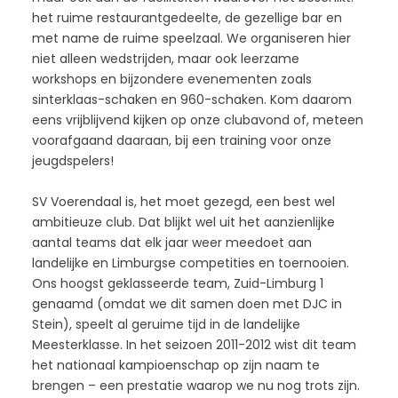
het ruime restaurantgedeelte, de gezellige bar en
met name de ruime speelzaal. We organiseren hier
niet alleen wedstrijden, maar ook leerzame
workshops en bijzondere evenementen zoals
sinterklaas-schaken en 960-schaken. Kom daarom
eens vrijblijvend kijken op onze clubavond of, meteen
voorafgaand daaraan, bij een training voor onze
jeugdspelers!
SV Voerendaal is, het moet gezegd, een best wel
ambitieuze club. Dat blijkt wel uit het aanzienlijke
aantal teams dat elk jaar weer meedoet aan
landelijke en Limburgse competities en toernooien.
Ons hoogst geklasseerde team, Zuid-Limburg 1
genaamd (omdat we dit samen doen met DJC in
Stein), speelt al geruime tijd in de landelijke
Meesterklasse. In het seizoen 2011-2012 wist dit team
het nationaal kampioenschap op zijn naam te
brengen – een prestatie waarop we nu nog trots zijn.