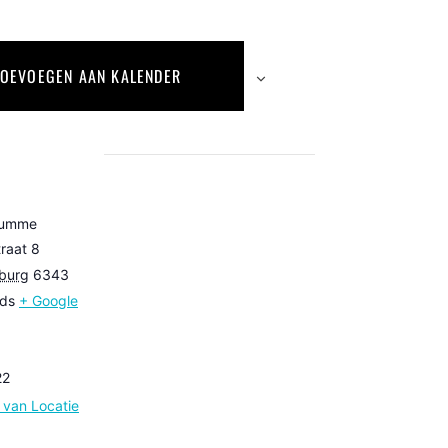
TOEVOEGEN AAN KALENDER
lumme
raat 8
burg
6343
nds
+ Google
22
e van Locatie