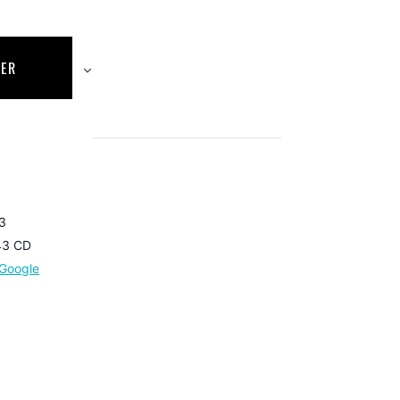
DER
 3
43 CD
Google