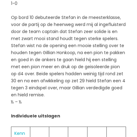
1-0
Op bord 10 debuteerde Stefan in de meesterklasse,
voor de partij op de heenweg werd mij al ingefluisterd
door de team captain dat Stefan zeer solide is en
met zwart mooi stand houdt tegen sterke spelers.
Stefan wist na de opening een mooie stelling over te
houden tegen Gillian Honkoop, na een pion te pakken
en goed in de ankers te gaan hield hij een stelling
met een pion meer en druk op de geisoleerde pion
op d4 over. Beide spelers hadden weinig tijd rond zet
30 en na een afwikkeling op zet 29 hield Stefan een 4
tegen 3 eindspel over, maar Gillian verdedigde goed
en hield remise.
½ – ½
Individuele uitslagen
Kenn