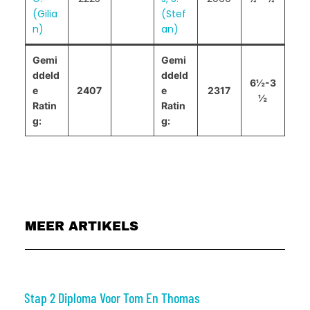
(Gilia
(Stef
n)
an)
Gemi
Gemi
ddeld
ddeld
6½-3
e
2407
e
2317
½
Ratin
Ratin
g:
g:
MEER ARTIKELS
Stap 2 Diploma Voor Tom En Thomas