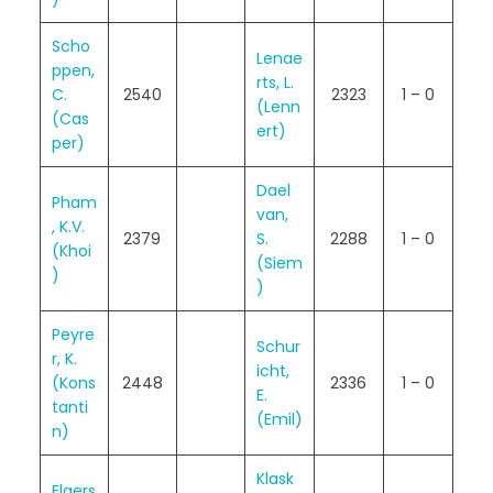
Scho
Lenae
ppen,
rts, L.
C.
2540
2323
1 – 0
(Lenn
(Cas
ert)
per)
Dael
Pham
van,
, K.V.
2379
S.
2288
1 – 0
(Khoi
(Siem
)
)
Peyre
Schur
r, K.
icht,
(Kons
2448
2336
1 – 0
E.
tanti
(Emil)
n)
Klask
Elgers