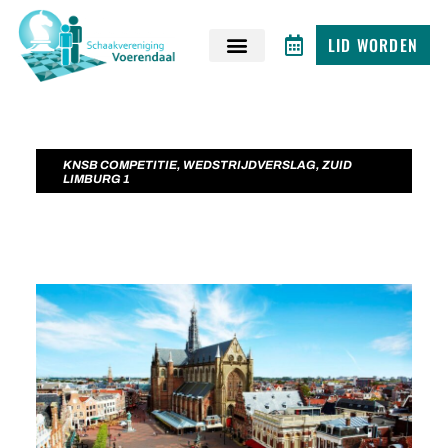
LID WORDEN
KNSB COMPETITIE
,
WEDSTRIJDVERSLAG
,
ZUID
LIMBURG 1