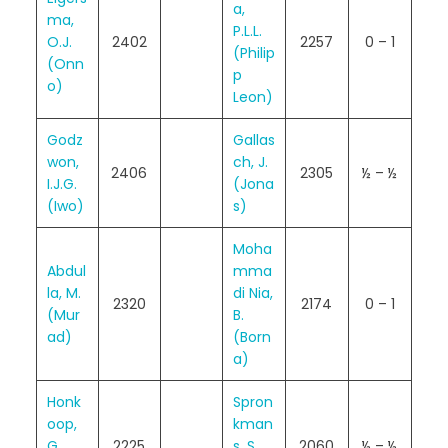
a,
ma,
P.L.L.
O.J.
2402
2257
0 – 1
(Philip
(Onn
p
o)
Leon)
Godz
Gallas
won,
ch, J.
2406
2305
½ – ½
I.J.G.
(Jona
(Iwo)
s)
Moha
Abdul
mma
la, M.
di Nia,
2320
2174
0 – 1
(Mur
B.
ad)
(Born
a)
Honk
Spron
oop,
kman
G.
2225
s, S.
2060
½ – ½