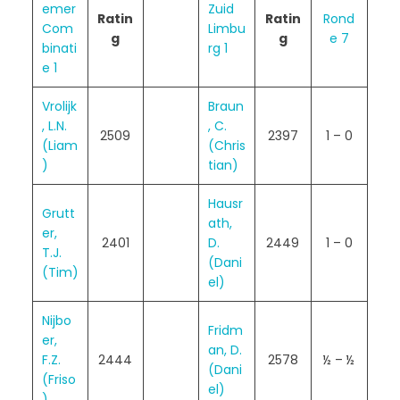
emer
Zuid
Ratin
Ratin
Rond
Com
Limbu
g
g
e 7
binati
rg 1
e 1
Vrolijk
Braun
, L.N.
, C.
2509
2397
1 – 0
(Liam
(Chris
)
tian)
Hausr
Grutt
ath,
er,
2401
D.
2449
1 – 0
T.J.
(Dani
(Tim)
el)
Nijbo
Fridm
er,
an, D.
F.Z.
2444
2578
½ – ½
(Dani
(Friso
el)
)