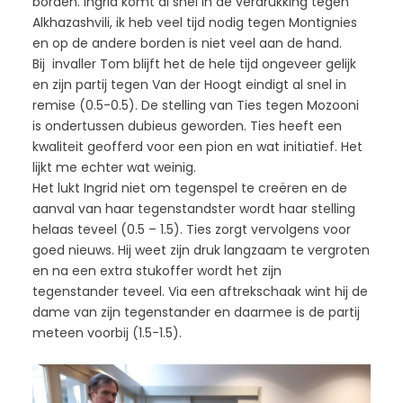
borden. Ingrid komt al snel in de verdrukking tegen
Alkhazashvili, ik heb veel tijd nodig tegen Montignies
en op de andere borden is niet veel aan de hand.
Bij invaller Tom blijft het de hele tijd ongeveer gelijk
en zijn partij tegen Van der Hoogt eindigt al snel in
remise (0.5-0.5). De stelling van Ties tegen Mozooni
is ondertussen dubieus geworden. Ties heeft een
kwaliteit geofferd voor een pion en wat initiatief. Het
lijkt me echter wat weinig.
Het lukt Ingrid niet om tegenspel te creëren en de
aanval van haar tegenstandster wordt haar stelling
helaas teveel (0.5 – 1.5). Ties zorgt vervolgens voor
goed nieuws. Hij weet zijn druk langzaam te vergroten
en na een extra stukoffer wordt het zijn
tegenstander teveel. Via een aftrekschaak wint hij de
dame van zijn tegenstander en daarmee is de partij
meteen voorbij (1.5-1.5).