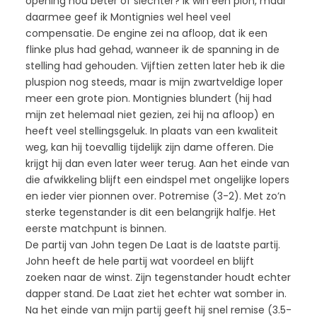
opening nou beter of slechter? Ik win een pion, maar
daarmee geef ik Montignies wel heel veel
compensatie. De engine zei na afloop, dat ik een
flinke plus had gehad, wanneer ik de spanning in de
stelling had gehouden. Vijftien zetten later heb ik die
pluspion nog steeds, maar is mijn zwartveldige loper
meer een grote pion. Montignies blundert (hij had
mijn zet helemaal niet gezien, zei hij na afloop) en
heeft veel stellingsgeluk. In plaats van een kwaliteit
weg, kan hij toevallig tijdelijk zijn dame offeren. Die
krijgt hij dan even later weer terug. Aan het einde van
die afwikkeling blijft een eindspel met ongelijke lopers
en ieder vier pionnen over. Potremise (3-2). Met zo’n
sterke tegenstander is dit een belangrijk halfje. Het
eerste matchpunt is binnen.
De partij van John tegen De Laat is de laatste partij.
John heeft de hele partij wat voordeel en blijft
zoeken naar de winst. Zijn tegenstander houdt echter
dapper stand. De Laat ziet het echter wat somber in.
Na het einde van mijn partij geeft hij snel remise (3.5-