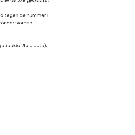
orie als 22e geplaatst
ord tegen de nummer 1
ieronder worden
(gedeelde 21e plaats).