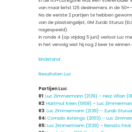
In de 65+categorie was één Voerendaler va
van maar liefst 125 deelnemers. In de 50+
Na de eerste 2 partijen te hebben gewonn
van de plaatsingslijst, GM Zurab Sturua (EL
nagespeeld).
In ronde 4 (op vrijdag 5 juni) verloor Luc
In het vervolg wist hij nog 2 keer te winne
Eindstand
Resultaten Luc
Partijen Luc
:
R1
:
Luc Zimmermann (2139) – Heiz Vifian (1
R2
:
Hartmut Krien (1959) – Luc Zimmerman
R3
:
Luc Zimmermann (2139) – Zurab Sturua
R4:
Corrado Astengo (2003) – Luc Zimmer
R5:
Luc Zimmermann (2139) – Renato Frick 