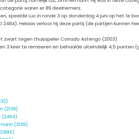
n de partij, namelijk Luc Zimmermann. Hij was in deze categ
-categorie waren er 89 deelnemers.
en, speelde Luc in ronde 3 op donderdag 4 juni op het 1e b
O 2484). Helaas verloor hij deze partij (de partijen kunnen h
 met zwart tegen thuisspeler Corrado Astengo (2003).
n en 3 keer te remiseren en behaalde uiteindelijk 4,5 punten 
832)
n (2139)
 (2484)
mann (2139)
(1895)