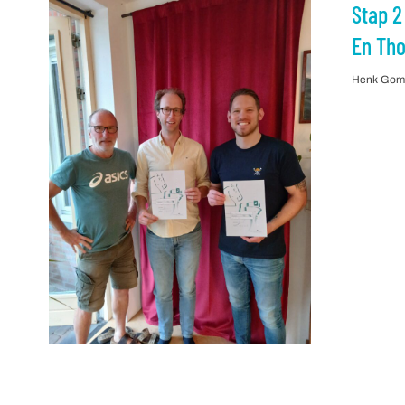
Stap 2
En Th
Henk Go