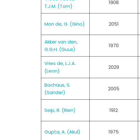
1908
T.J.M. (Tom)
Mon de, G. (Gino)
2051
Akker van den,
1970
G.G.H. (Guus)
Vries de, L.J.A.
2029
(Leon)
Bachaus, S.
2005
(Sander)
Seip, R. (Rien)
1912
Gupta, A. (Akul)
1975