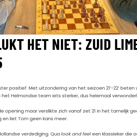
UKT HET NIET: ZUID LIM
5
ter positief. Met uitzondering van het seizoen 21’-22’ beten
s het Helmondse team iets sterker, dus helemaal verwonderlij
e opening maar verslikte zich vanaf zet 21 in het tamelijk 
g en liet Tom geen kans meer.
Hollandse verdediging. Qua
look and feel
een klassieker die 