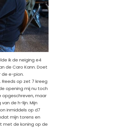
lde ik de neiging e4
van de Caro Kann. Doet
r de e-pion.
n. Reeds op zet 7 kreeg
 de opening mij nu toch
ode opgeschreven, maar
an de h-lijn. Mijn
ion inmiddels op d7
omdat mijn torens en
art met de koning op de