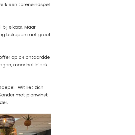
werk een toreneindspel
bij elkaar. Maar
ting bekopen met groot
noffer op c4 ontaardde
tegen, maar het bleek
oepel. Wit liet zich
 Sander met pionwinst
der.