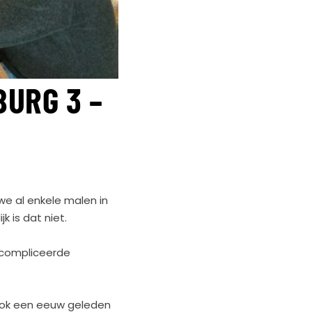
BURG 3 –
 we al enkele malen in
k is dat niet.
gecompliceerde
ook een eeuw geleden