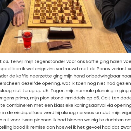
6. Terwijl mijn tegenstander voor ons koffie ging halen voe
speel ben ik wel enigszins vertrouwd met de Panov variant 
tander de koffie neerzette ging mijn hand onbedwingbaar naa
 verscheen dezelfde opening, wat ik toen nog niet had gezie
rt sloeg niet terug op d5. Tegen mijn normale planning in ging
verigens prima, mijn pion stond inmiddels op d6. Ooit ten d
r te combineren met een klassieke koningsaanval via opening v
in de eindspelfase werd hij alsnog nerveus omdat mijn vrijp
 in ruil voor twee pionnen. Ik had hiervan weinig te duchten 
stelling bood ik remise aan hoewel ik het gevoel had dat zw