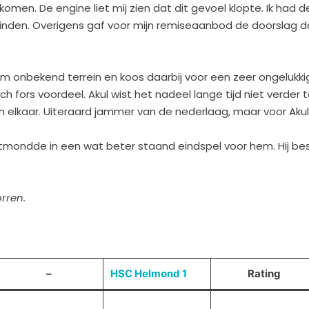
komen. De engine liet mij zien dat dit gevoel klopte. Ik had 
 vinden. Overigens gaf voor mijn remiseaanbod de doorslag d
em onbekend terrein en koos daarbij voor een zeer ongelukki
h fors voordeel. Akul wist het nadeel lange tijd niet verder
 in elkaar. Uiteraard jammer van de nederlaag, maar voor Akul
uitmondde in een wat beter staand eindspel voor hem. Hij b
orren.
–
HSC Helmond 1
Rating