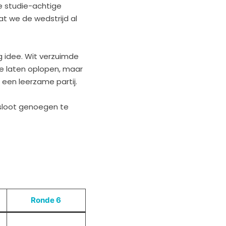
de studie-achtige
at we de wedstrijd al
g idee. Wit verzuimde
 te laten oplopen, maar
 een leerzame partij.
esloot genoegen te
Ronde 6