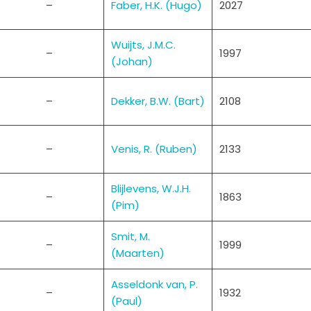
–
Faber, H.K. (Hugo)
2027
Wuijts, J.M.C.
–
1997
(Johan)
–
Dekker, B.W. (Bart)
2108
–
Venis, R. (Ruben)
2133
Blijlevens, W.J.H.
–
1863
(Pim)
Smit, M.
–
1999
(Maarten)
Asseldonk van, P.
–
1932
(Paul)