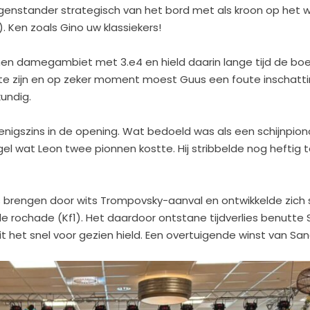
 tegenstander strategisch van het bord met als kroon op het 
. Ken zoals Gino uw klassiekers!
en damegambiet met 3.e4 en hield daarin lange tijd de boel 
 te zijn en op zeker moment moest Guus een foute inschat
undig.
h enigszins in de opening. Wat bedoeld was als een schijnpio
l wat Leon twee pionnen kostte. Hij stribbelde nog heftig 
ijs brengen door wits Trompovsky-aanval en ontwikkelde zich s
de rochade (Kf1). Het daardoor ontstane tijdverlies benutte
t het snel voor gezien hield. Een overtuigende winst van San