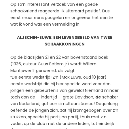
Op zo’n interessant verzoek van een goede
schaakvriend reageerde ik uiteraard positief. Dus
eerst maar eens googelen en ongeveer het eerste
wat ik vond was een vermelding in
ALJECHIN-EUWE: EEN LEVENSBEELD VAN TWEE
SCHAAKKONINGEN
Op de bladzijden 21 en 22 van bovenstaand boek
(1936, auteur Guus Betlem jr) wordt Willem
Muntjewerff genoemd, als volgt:
“De eerste wedstrijd! Z’n (Max Euwe, oud 10 jaar)
eerste wedstrijd die hij hier speelde werd voor den
jongen een gebeurtenis van geweld! Niemand minder
toch dan de — indertijd — grote Davidson,
de
schaker
van Nederland, gaf een simultaanséance! Dagenlang
oefende de jongen zich, zat hij kromgebogen over z’n
stukken, speelde hij partij na partij, thuis met z n
vader, op de club met de andere leden, tot eindelijk