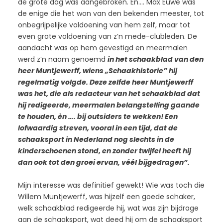
de grote dag was aangebroken. En…. Max Euwe was
de enige die het won van den bekenden meester, tot
onbegrijpelijke voldoening van hem zelf, maar tot
even grote voldoening van z’n mede-clubleden. De
aandacht was op hem gevestigd en meermalen
werd z’n naam genoemd
in het schaakblad van den
heer Muntjewerff, wiens „Schaakhistorie” hij
regelmatig volgde. Deze zelfde heer Muntjewerff
was het, die als redacteur van het schaakblad dat
hij redigeerde, meermalen belangstelling gaande
te houden, èn …. bij outsiders te wekken! Een
lofwaardig streven, vooral in een tijd, dat de
schaaksport in Nederland nog slechts in de
kinderschoenen stond, en zonder twijfel heeft hij
dan ook tot den groei ervan, véél bijgedragen”.
Mijn interesse was definitief gewekt! Wie was toch die
Willem Muntjewerff, was hijzelf een goede schaker,
welk schaakblad redigeerde hij, wat was zijn bijdrage
aan de schaaksport, wat deed hij om de schaaksport