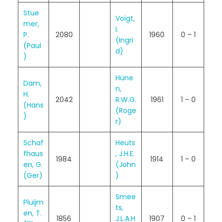
Stue
Voigt,
mer,
I.
P.
2080
1960
0 – 1
(Ingri
(Paul
d)
)
Hüne
Dam,
n,
H.
2042
R.W.G.
1961
1 – 0
(Hans
(Roge
)
r)
Schaf
Heuts
fhaus
, J.H.E.
1984
1914
1 – 0
en, G.
(John
(Ger)
)
Smee
Pluijm
ts,
en, T.
1856
J.L.A.H
1907
0 – 1