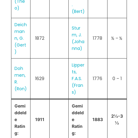
(The
.
o)
(Bert)
Deich
Stur
man
m, J.
n, G.
1872
1778
½ – ½
(Joha
(Gert
nna)
)
Lipper
Doh
ts,
men,
1629
F.A.S.
1776
0 – 1
R.
(Fran
(Ron)
s)
Gemi
Gemi
ddeld
ddeld
2½-3
e
1911
e
1883
½
Ratin
Ratin
g:
g: