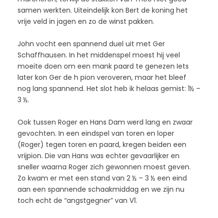
samen werkten. Uiteindelijk kon Bert de koning het
vrije veld in jagen en zo de winst pakken.
John vocht een spannend duel uit met Ger
Schaffhausen. In het middenspel moest hij veel
moeite doen om een mank paard te genezen Iets
later kon Ger de h pion veroveren, maar het bleef
nog lang spannend. Het slot heb ik helaas gemist: 1½ –
3 ½.
Ook tussen Roger en Hans Dam werd lang en zwaar
gevochten. In een eindspel van toren en loper
(Roger) tegen toren en paard, kregen beiden een
vrijpion. Die van Hans was echter gevaarlijker en
sneller waarna Roger zich gewonnen moest geven.
Zo kwam er met een stand van 2 ½ – 3 ½ een eind
aan een spannende schaakmiddag en we zijn nu
toch echt de “angstgegner” van V1.