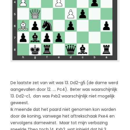
De laatste zet van wit was 13. Dd2-g5 (de dame werd
aangevallen door 12. …. Pc4). Beter was waarschijnlijk
13. Dd2-c1, dan was Pxb2 waarschijnlijk niet mogelijk
geweest.
Ik meende dat het paard niet genomen kon worden
door de koning, vanwege het aftrekschaak Pxe4 en
vervolgens damewinst. Maar tot mijn verbazing
speelde Theo toch 14. Kxb2, wat inhield dat hij 3