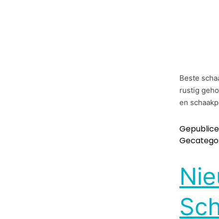
Beste schaa
rustig geh
en schaakp
Gepublic
Gecategor
Nie
Sch