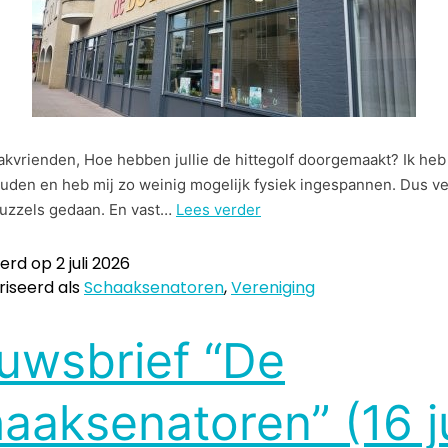
kvrienden, Hoe hebben jullie de hittegolf doorgemaakt? Ik heb
ouden en heb mij zo weinig mogelijk fysiek ingespannen. Dus v
uzzels gedaan. En vast…
Lees verder
eerd op
2 juli 2026
iseerd als
Schaaksenatoren
,
Vereniging
uwsbrief “De
aaksenatoren” (16 j