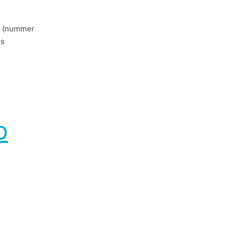
e (nummer
is
b