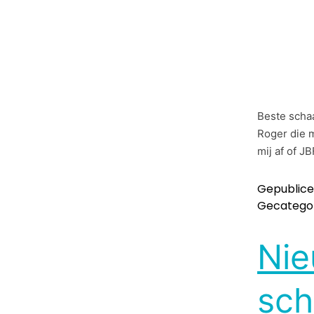
Beste schaa
Roger die m
mij af of J
Gepublic
Gecategor
Nie
sch