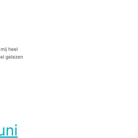
 mij heel
eel gelezen
uni