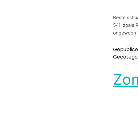
Beste scha
54), zoals 
ongewoon v
Gepublic
Gecategor
Zom