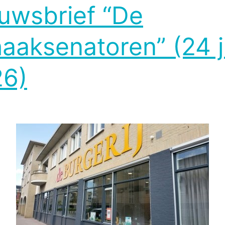
uwsbrief “De
aaksenatoren” (24 j
6)