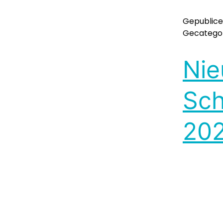
Gepublic
Gecategor
Nie
Sch
202