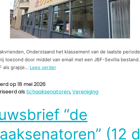
kvrienden, Onderstaand het klassement van de laatste periode
ij toezond door middel van email met een JBF-Sevilla bestand.
BF als grapje…
Lees verder
eerd op
18 mei 2026
iseerd als
Schaaksenatoren
,
Vereniging
uwsbrief “de
aaksenatoren” (12 d