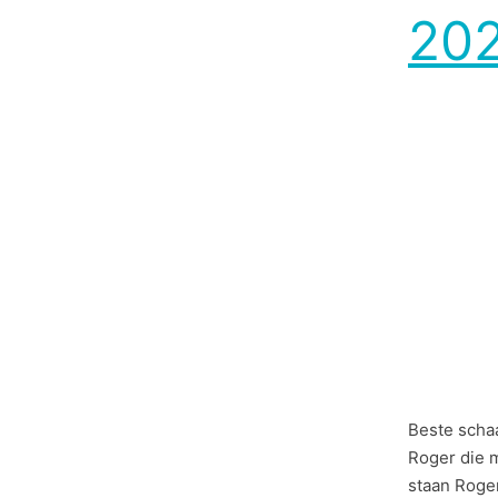
202
Beste scha
Roger die m
staan Roge