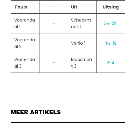
Thuis
–
Uit
Uitslag
Voerenda
Schaakm
–
3½-2½
al 1
aat 1
Voerenda
–
Venlo 1
4½-1½
al 2
Voerenda
Maastrich
–
2-4
al 3
t 3
MEER ARTIKELS