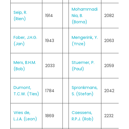
Mohammadi
0
Seip, R.
1914
Nia, B.
2082
–
(Rien)
(Borna)
1
½
Fober, J.H.G.
Mengerink, Y.
1943
2063
–
(Jan)
(Ynze)
½
½
Merx, B.H.M.
Stuemer, P.
2033
2059
–
(Bob)
(Paul)
½
½
Dumont,
Spronkmans,
1784
2042
–
T.C.W. (Ties)
S. (Stefan)
½
0
Vries de,
Caessens,
1869
2232
–
L.J.A. (Leon)
R.P.J. (Rob)
1