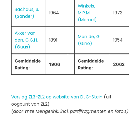
Winkels,
0
Bachaus, S.
1964
M.P.M.
1973
–
(Sander)
(Marcel)
1
Akker van
½
Mon de, G.
den, G.G.H.
1891
1954
–
(Gino)
(Guus)
½
Gemiddelde
Gemiddelde
2
1906
2062
Rating:
Rating:
6
Verslag ZL3-ZL2 op website van DJC-Stein
(uit
oogpunt van ZL2)
(door Ynze Mengerink, incl. partijfragmenten en foto’s)