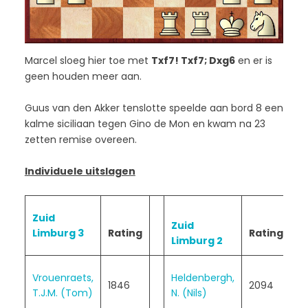
Marcel sloeg hier toe met
Txf7! Txf7; Dxg6
en er is
geen houden meer aan.
Guus van den Akker tenslotte speelde aan bord 8 een
kalme siciliaan tegen Gino de Mon en kwam na 23
zetten remise overeen.
Individuele uitslagen
Zuid
Zuid
Limburg 3
Rating
Rating
Limburg 2
0
Vrouenraets,
Heldenbergh,
1846
2094
–
T.J.M. (Tom)
N. (Nils)
1