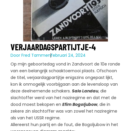
VERJAARDAGSPARTIJTJE-4
Door
Fred Tammen
februari 24, 2024
Op mijn geboortedag vond in Zandvoort de 10e ronde
van een belangrijk schaaktoernooi plaats. Ofschoon
de titel, verjaardagpartijtje enigszins ongepast lijkt,
kon ik onmogelijk voorbijgaan aan de levensloop van
deze deelnemende schakers.
Salo Landau
, die
slachtoffer werd van het naziregime en dat met de
dood moest bekopen en
Efim Bogoljubow
, die in
zekere zin slachtoffer was van zowel het naziregime
als van het USSR regime.
Allereerst hun partij en de fout, die Bogoljubow in het