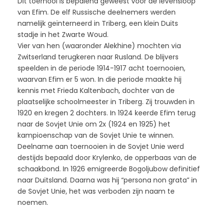
Dit toernooi is bepalend geweest voor de levensloop
van Efim. De elf Russische deelnemers werden
namelijk geïnterneerd in Triberg, een klein Duits
stadje in het Zwarte Woud.
Vier van hen (waaronder Alekhine) mochten via
Zwitserland terugkeren naar Rusland. De blijvers
speelden in de periode 1914-1917 acht toernooien,
waarvan Efim er 5 won. In die periode maakte hij
kennis met Frieda Kaltenbach, dochter van de
plaatselijke schoolmeester in Triberg. Zij trouwden in
1920 en kregen 2 dochters. In 1924 keerde Efim terug
naar de Sovjet Unie om 2x (1924 en 1925) het
kampioenschap van de Sovjet Unie te winnen.
Deelname aan toernooien in de Sovjet Unie werd
destijds bepaald door Krylenko, de opperbaas van de
schaakbond. In 1926 emigreerde Bogoljubow definitief
naar Duitsland. Daarna was hij “persona non grata” in
de Sovjet Unie, het was verboden zijn naam te
noemen.