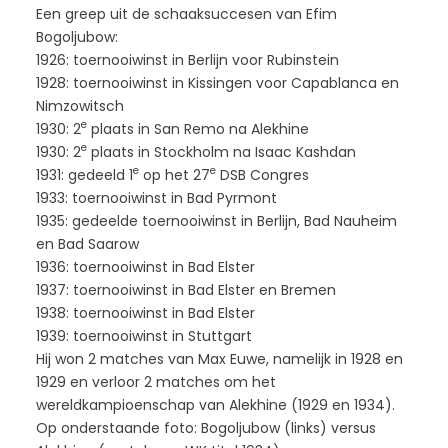
Een greep uit de schaaksuccesen van Efim
Bogoljubow:
1926: toernooiwinst in Berlijn voor Rubinstein
1928: toernooiwinst in Kissingen voor Capablanca en
Nimzowitsch
e
1930: 2
plaats in San Remo na Alekhine
e
1930: 2
plaats in Stockholm na Isaac Kashdan
e
e
1931: gedeeld 1
op het 27
DSB Congres
1933: toernooiwinst in Bad Pyrmont
1935: gedeelde toernooiwinst in Berlijn, Bad Nauheim
en Bad Saarow
1936: toernooiwinst in Bad Elster
1937: toernooiwinst in Bad Elster en Bremen
1938: toernooiwinst in Bad Elster
1939: toernooiwinst in Stuttgart
Hij won 2 matches van Max Euwe, namelijk in 1928 en
1929 en verloor 2 matches om het
wereldkampioenschap van Alekhine (1929 en 1934).
Op onderstaande foto: Bogoljubow (links) versus