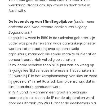
werkkamp Gräditz om, zijn vrouw en dochtertje in
Auschwitz.
De levensloop van Efim Bogoljubow
(onder meer
ontleend aan twee recente boeken van Grigory
Bogdanovich).
Bogoljubow werd in 1889 in de Oekraine geboren. Zijn
vader was priester en Efim wilde aanvankelijk priester
worden. Later stapte hij over op een studie
agricultuur, maar ook die studie maakte hij niet af en
concentreerde zich volledig op schaken.
Efim leerde schaken toen hij 15 jaar was en kreeg op
18-jarige leeftijd serieuze interesse in het schaken. In
e
1911 werd hij 1
in het kampioenschap van Kiev en werd
e
hij gedeeld 9
in het Russisch kampioenschap, dat in
Sint Petersburg gehouden werd.
In 1914 vond in Manheim een groot en belangrijk
e
toernooi plaats, dat in de 11
ronde afgebroken werd
door de uitbraak van WO 1. Onder de deelnemers o.a.