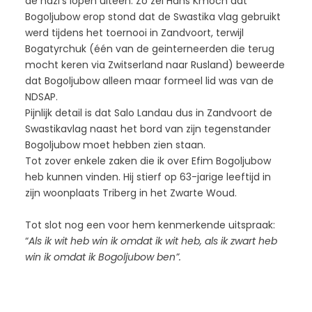
de nazi’s lopen uiteen. Zo zei Hans Kmoch dat
Bogoljubow erop stond dat de Swastika vlag gebruikt
werd tijdens het toernooi in Zandvoort, terwijl
Bogatyrchuk (één van de geinterneerden die terug
mocht keren via Zwitserland naar Rusland) beweerde
dat Bogoljubow alleen maar formeel lid was van de
NDSAP.
Pijnlijk detail is dat Salo Landau dus in Zandvoort de
Swastikavlag naast het bord van zijn tegenstander
Bogoljubow moet hebben zien staan.
Tot zover enkele zaken die ik over Efim Bogoljubow
heb kunnen vinden. Hij stierf op 63-jarige leeftijd in
zijn woonplaats Triberg in het Zwarte Woud.
Tot slot nog een voor hem kenmerkende uitspraak:
“
Als ik wit heb win ik omdat ik wit heb, als ik zwart heb
win ik omdat ik Bogoljubow ben”.