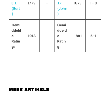
B.J.
1779
–
J.R.
1873
1 – 0
(Bert
(John
)
)
Gemi
Gemi
ddeld
ddeld
e
1918
–
e
1881
5-1
Ratin
Ratin
g:
g:
MEER ARTIKELS