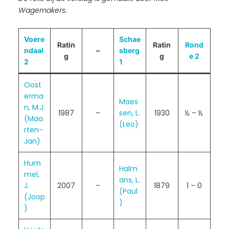
Wagemakers.
Voere
Schae
Ratin
Ratin
Rond
ndaal
–
sberg
g
g
e 2
2
1
Oost
erma
Maes
n, M.J.
1987
–
sen, L.
1930
½ – ½
(Maa
(Leo)
rten-
Jan)
Hum
Halm
mel,
ans, L.
J.
2007
–
1879
1 – 0
(Paul
(Joop
)
)