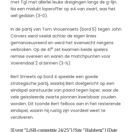
met Tg1 met allerlei leuke dreigingen langs de g-lijn.
Na een mislukt loperoffer op e4 van zwart, was het
wel gedaan (3-0).
In de partij van Tom Vrouenraets (bord 5) tegen John
Cörvers werd veelal achter de eigen linies
gemanoeuvreerd en werd het evenwicht nergens
e
verbroken. Op de 41
zet kwamen beide spelers
remise overeen en waren de matchpunten voor
Voerendaal 2 al binnen (3-½).
Bert Smeets op bord 4 speelde een goede
strategische partij, waarbij Bert doelgericht op een
eindspel aanstuurde van paard tegen loper, waar de
vele geïsoleerde zwarte pionnen kwetsbaar zouden
worden. Dit toonde Bert feilloos aan in het resterende
eindspel, waarin hij rustig zijn voordeel weet te
verzilveren.