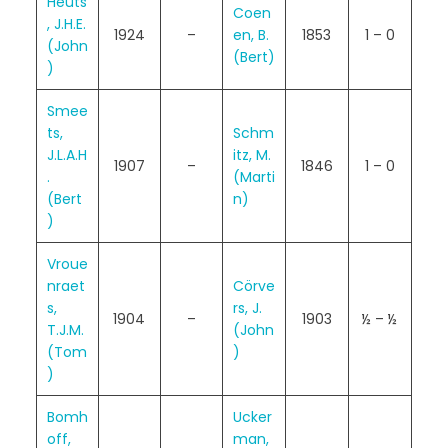
Heuts
Coen
, J.H.E.
1924
–
en, B.
1853
1 – 0
(John
(Bert)
)
Smee
ts,
Schm
J.L.A.H
itz, M.
1907
–
1846
1 – 0
.
(Marti
(Bert
n)
)
Vroue
nraet
Cörve
s,
rs, J.
1904
–
1903
½ – ½
T.J.M.
(John
(Tom
)
)
Bomh
Ucker
off,
man,