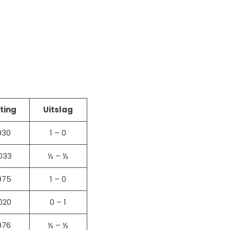
ting
Uitslag
930
1 – 0
033
½ – ½
975
1 – 0
020
0 – 1
976
½ – ½