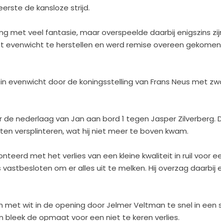
erste de kansloze strijd.
ng met veel fantasie, maar overspeelde daarbij enigszins zi
het evenwicht te herstellen en werd remise overeen gekomen
 in evenwicht door de koningsstelling van Frans Neus met zw
de nederlaag van Jan aan bord 1 tegen Jasper Zilverberg. 
en versplinteren, wat hij niet meer te boven kwam.
teerd met het verlies van een kleine kwaliteit in ruil voor ee
stbesloten om er alles uit te melken. Hij overzag daarbij 
 met wit in de opening door Jelmer Veltman te snel in een 
ion bleek de opmaat voor een niet te keren verlies.