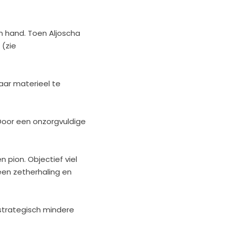
jn hand. Toen Aljoscha
 (zie
aar materieel te
Door een onzorgvuldige
n pion. Objectief viel
een zetherhaling en
strategisch mindere