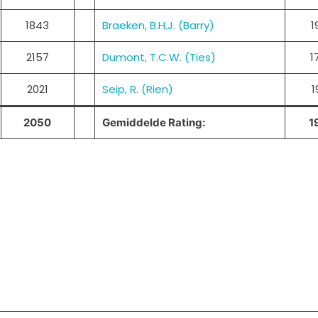
1843
Braeken, B.H.J. (Barry)
1
2157
Dumont, T.C.W. (Ties)
1
2021
Seip, R. (Rien)
1
2050
Gemiddelde Rating:
1