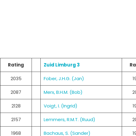
Rating
Zuid Limburg 3
Ra
2035
Fober, J.H.G. (Jan)
1
2087
Merx, B.H.M. (Bob)
2
2128
Voigt, I. (Ingrid)
1
2157
Lemmers, R.M.T. (Ruud)
2
1968
Bachaus, S. (Sander)
1