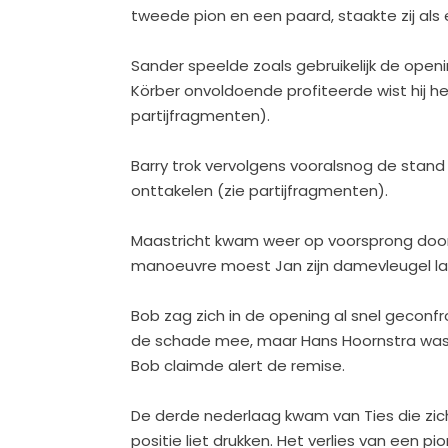
tweede pion en een paard, staakte zij als e
Sander speelde zoals gebruikelijk de openi
Körber onvoldoende profiteerde wist hij 
partijfragmenten).
Barry trok vervolgens vooralsnog de stand
onttakelen (zie partijfragmenten).
Maastricht kwam weer op voorsprong door 
manoeuvre moest Jan zijn damevleugel lat
Bob zag zich in de opening al snel geconfron
de schade mee, maar Hans Hoornstra was va
Bob claimde alert de remise.
De derde nederlaag kwam van Ties die zich
positie liet drukken. Het verlies van een p