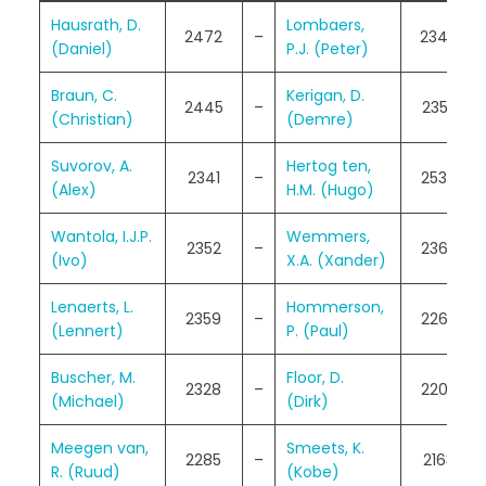
Hausrath, D.
Lombaers,
2472
–
2344
(Daniel)
P.J. (Peter)
Braun, C.
Kerigan, D.
2445
–
2353
(Christian)
(Demre)
Suvorov, A.
Hertog ten,
2341
–
2530
(Alex)
H.M. (Hugo)
Wantola, I.J.P.
Wemmers,
2352
–
2365
(Ivo)
X.A. (Xander)
Lenaerts, L.
Hommerson,
2359
–
2266
(Lennert)
P. (Paul)
Buscher, M.
Floor, D.
2328
–
2208
(Michael)
(Dirk)
Meegen van,
Smeets, K.
2285
–
2163
R. (Ruud)
(Kobe)