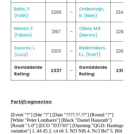
Baltic, F.
Ondersteijn,
2299
–
2349
(Fatih)
N. (Niels)
Miesen, F.
Okkes, M.R.
2187
–
2297
(Fabian)
(Menno)
Suvorov, L.
Rademakers,
2303
–
2260
(Luca)
E.L. (Evert)
Gemiddelde
Gemiddelde
2337
–
2314
Rating:
Rating:
Partijfragmenten