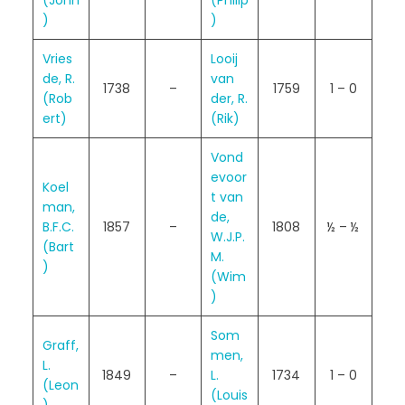
(John
(Philip
)
)
Vries
Looij
de, R.
van
1738
–
1759
1 – 0
(Rob
der, R.
ert)
(Rik)
Vond
evoor
Koel
t van
man,
de,
B.F.C.
1857
–
1808
½ – ½
W.J.P.
(Bart
M.
)
(Wim
)
Som
Graff,
men,
L.
1849
–
L.
1734
1 – 0
(Leon
(Louis