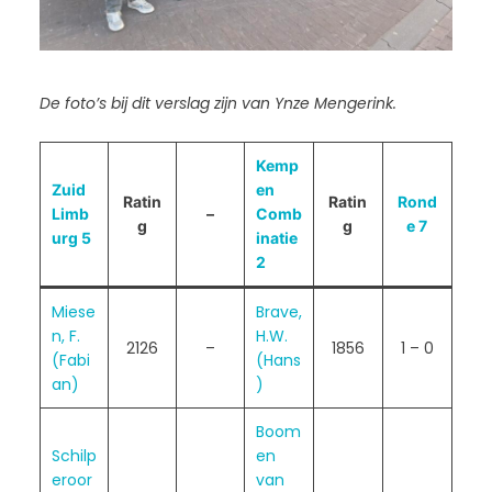
De foto’s bij dit verslag zijn van Ynze Mengerink.
Kemp
Zuid
en
Ratin
Ratin
Rond
Limb
–
Comb
g
g
e 7
urg 5
inatie
2
Miese
Brave,
n, F.
H.W.
2126
–
1856
1 – 0
(Fabi
(Hans
an)
)
Boom
Schilp
en
eroor
van