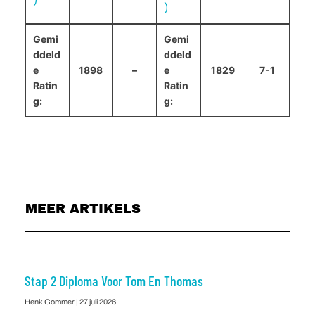
)
)
Gemi
Gemi
ddeld
ddeld
e
1898
–
e
1829
7-1
Ratin
Ratin
g:
g:
MEER ARTIKELS
Stap 2 Diploma Voor Tom En Thomas
Henk Gommer
27 juli 2026