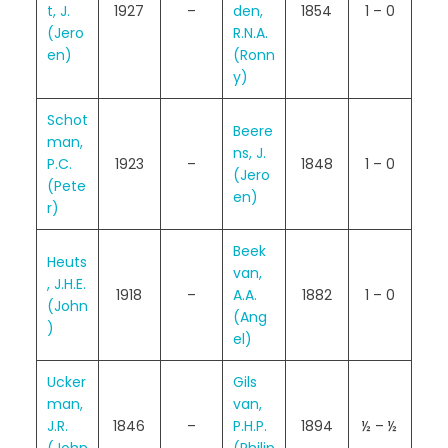
t, J.
1927
–
den,
1854
1 – 0
(Jero
R.N.A.
en)
(Ronn
y)
Schot
Beere
man,
ns, J.
P.C.
1923
–
1848
1 – 0
(Jero
(Pete
en)
r)
Beek
Heuts
van,
, J.H.E.
1918
–
A.A.
1882
1 – 0
(John
(Ang
)
el)
Ucker
Gils
man,
van,
J.R.
1846
–
P.H.P.
1894
½ – ½