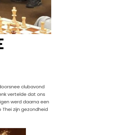
E
 doorsnee clubavond
nk vertelde dat ons
zigen werd daarna een
p Thei zijn gezondheid