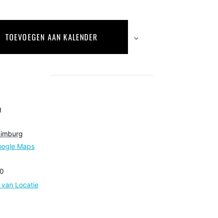
TOEVOEGEN AAN KALENDER
g
6
Limburg
oogle Maps
0
e van Locatie