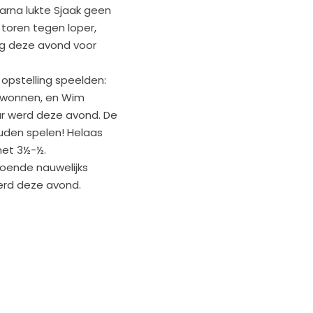
arna lukte Sjaak geen
 toren tegen loper,
ig deze avond voor
 opstelling speelden:
gewonnen, en Wim
r werd deze avond. De
ouden spelen! Helaas
met 3½-½.
odoende nauwelijks
erd deze avond.