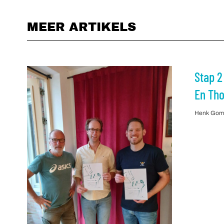
MEER ARTIKELS
Stap 2
En Th
Henk Go