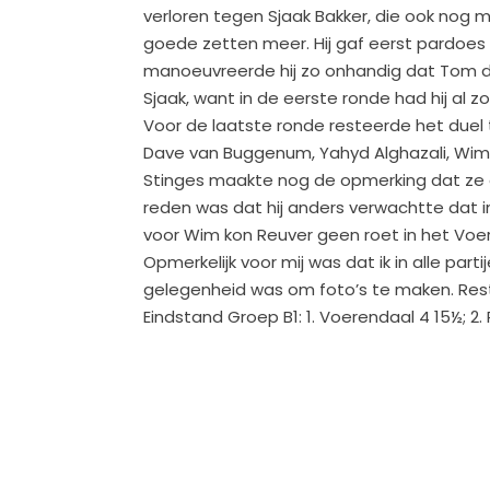
verloren tegen Sjaak Bakker, die ook nog 
goede zetten meer. Hij gaf eerst pardoes e
manoeuvreerde hij zo onhandig dat Tom d
Sjaak, want in de eerste ronde had hij al
Voor de laatste ronde resteerde het duel t
Dave van Buggenum, Yahyd Alghazali, Wim
Stinges maakte nog de opmerking dat ze 
reden was dat hij anders verwachtte dat in
voor Wim kon Reuver geen roet in het Vo
Opmerkelijk voor mij was dat ik in alle part
gelegenheid was om foto’s te maken. Rest
Eindstand Groep B1: 1. Voerendaal 4 15½; 2.