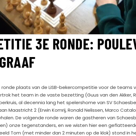
ETITIE 3E RONDE: POUL
DGRAAF
onde plaats van de LiSB-bekercompetitie voor de teams va
trok het team in de vaste bezetting (Guus van den Akker,
perkruis, al decennia lang het spelershome van SV Schaesbe
n Maastricht 2 (Erwin Komrij, Ronald Nelissen, Marco Catal
halen. De volgende ronde waren de gastheren van Schaesber
ssen) onze tegenstanders, en we wisten hier een geflatteer
eeld Tom (met minder dan 2 minuten op de klok) stond in he