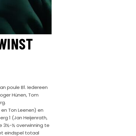
EWINST
n poule B1. Iedereen
 Roger Hünen, Tom
rg.
o en Ton Leenen) en
g 1 (Jan Heijenrath,
de 3½-½ overwinning te
t eindspel totaal