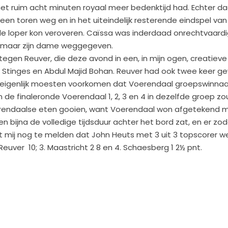
met ruim acht minuten royaal meer bedenktijd had. Echter da
en toren weg en in het uiteindelijk resterende eindspel van
e loper kon veroveren. Caïssa was inderdaad onrechtvaard
 zomaar zijn dame weggegeven.
egen Reuver, die deze avond in een, in mijn ogen, creatieve
 Stinges en Abdul Majid Bohan. Reuver had ook twee keer 
eigenlijk moesten voorkomen dat Voerendaal groepswinnaa
 de finaleronde Voerendaal 1, 2, 3 en 4 in dezelfde groep z
erendaalse eten gooien, want Voerendaal won afgetekend 
ijen bijna de volledige tijdsduur achter het bord zat, en er z
 mij nog te melden dat John Heuts met 3 uit 3 topscorer w
 Reuver 10; 3. Maastricht 2 8 en 4. Schaesberg 1 2½ pnt.