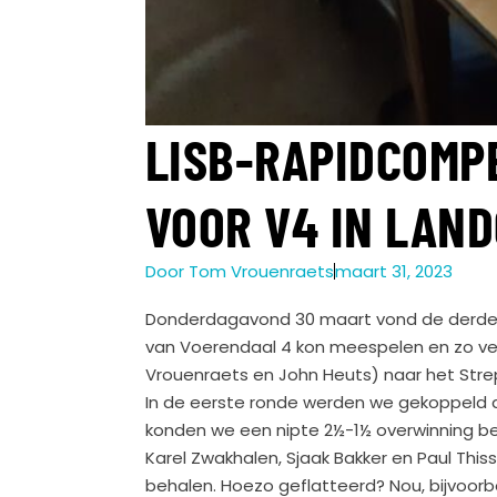
LISB-RAPIDCOMP
VOOR V4 IN LAN
Door
Tom Vrouenraets
maart 31, 2023
Donderdagavond 30 maart vond de derde r
van Voerendaal 4 kon meespelen en zo ver
Vrouenraets en John Heuts) naar het Stre
In de eerste ronde werden we gekoppeld aa
konden we een nipte 2½-1½ overwinning be
Karel Zwakhalen, Sjaak Bakker en Paul Thi
behalen. Hoezo geflatteerd? Nou, bijvoorb