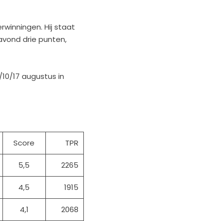
winningen. Hij staat
avond drie punten,
10/17 augustus in
Score
TPR
5,5
2265
4,5
1915
4,1
2068