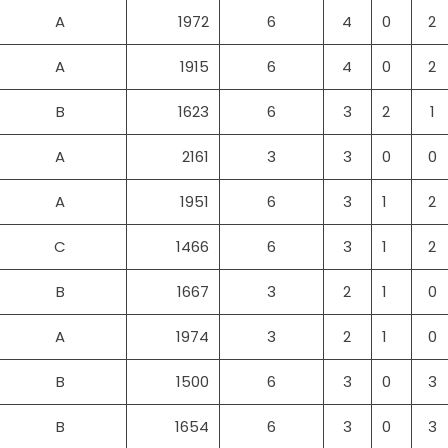
A
1972
6
4
0
2
A
1915
6
4
0
2
B
1623
6
3
2
1
A
2161
3
3
0
0
A
1951
6
3
1
2
C
1466
6
3
1
2
B
1667
3
2
1
0
A
1974
3
2
1
0
B
1500
6
3
0
3
B
1654
6
3
0
3