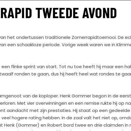
RAPID TWEEDE AVOND
n het ondertussen traditionele Zomerrapidtoernooi. De e
an een schaakloze periode. Vorige week waren we in Klimm
een flinke sprint van start. Tot nu toe heeft hij maar een hal
n twaalf ronden te gaan, dus hij heeft heel wat rondes te gaan 
aamgenoot van de koploper. Henk Gommer begon in de eers
rloren. Met vier overwinningen en een remise rukte hij op 
t aandacht met zijn prestaties. Hij staat op een gedeelde 
n veel hogere rating hebben. In de zaal valt het niet op, om
, dat Henk (Gommer) en Robert bord twee en drie claimden in r