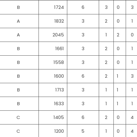
B
1724
6
3
0
3
A
1832
3
2
0
1
A
2045
3
1
2
0
B
1661
3
2
0
1
B
1558
3
2
0
1
B
1600
6
2
1
3
B
1713
3
1
1
1
B
1633
3
1
1
1
C
1405
6
2
0
4
C
1200
5
1
0
4