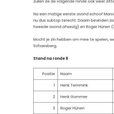
zullen ze de volgende ronde ook weer zitt
Na een matige eerste avond schoof Marcel 
nu dus subtop terecht. Daarin bevinden z
tweede avond afwezig) en Roger Hünen (3
Mocht je zin hebben om mee te spelen, we 
Schaesberg.
Stand na ronde 6
Positie
Naam
1
Henk Temmink
2
Henk Gommer
3
Roger Hünen