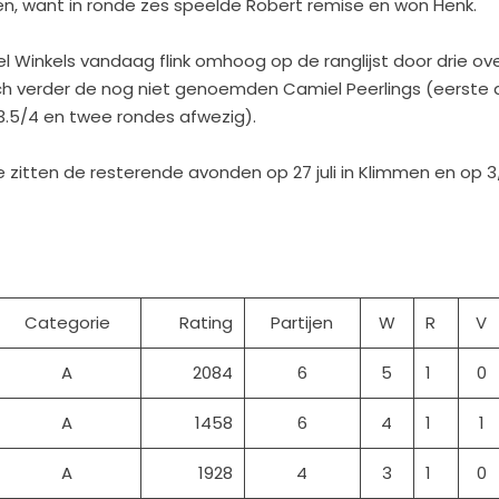
en, want in ronde zes speelde Robert remise en won Henk.
Winkels vandaag flink omhoog op de ranglijst door drie over
ich verder de nog niet genoemden Camiel Peerlings (eerste 
.5/4 en twee rondes afwezig).
zitten de resterende avonden op 27 juli in Klimmen en op 3/
Categorie
Rating
Partijen
W
R
V
A
2084
6
5
1
0
A
1458
6
4
1
1
A
1928
4
3
1
0