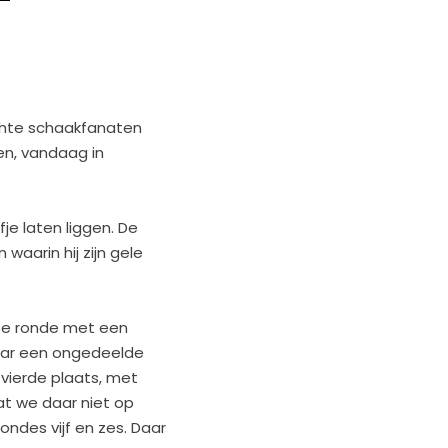
chte schaakfanaten
en, vandaag in
fje laten liggen. De
waarin hij zijn gele
te ronde met een
naar een ongedeelde
vierde plaats, met
dat we daar niet op
ondes vijf en zes. Daar