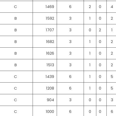
C
1469
6
2
0
4
B
1592
3
1
0
2
B
1707
3
0
2
1
B
1682
3
1
0
2
B
1626
3
1
0
2
B
1513
3
1
0
2
C
1439
6
1
0
5
C
1208
6
1
0
5
C
904
3
0
0
3
C
1000
6
0
0
6