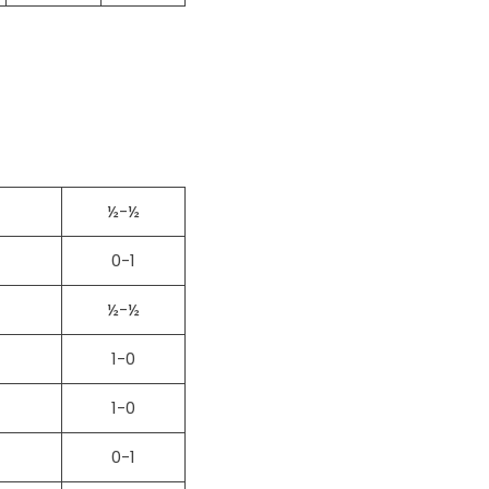
½-½
0-1
½-½
1-0
1-0
0-1