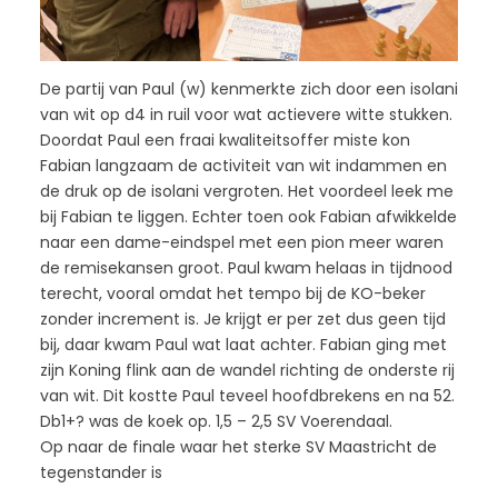
De partij van Paul (w) kenmerkte zich door een isolani
van wit op d4 in ruil voor wat actievere witte stukken.
Doordat Paul een fraai kwaliteitsoffer miste kon
Fabian langzaam de activiteit van wit indammen en
de druk op de isolani vergroten. Het voordeel leek me
bij Fabian te liggen. Echter toen ook Fabian afwikkelde
naar een dame-eindspel met een pion meer waren
de remisekansen groot. Paul kwam helaas in tijdnood
terecht, vooral omdat het tempo bij de KO-beker
zonder increment is. Je krijgt er per zet dus geen tijd
bij, daar kwam Paul wat laat achter. Fabian ging met
zijn Koning flink aan de wandel richting de onderste rij
van wit. Dit kostte Paul teveel hoofdbrekens en na 52.
Db1+? was de koek op. 1,5 – 2,5 SV Voerendaal.
Op naar de finale waar het sterke SV Maastricht de
tegenstander is