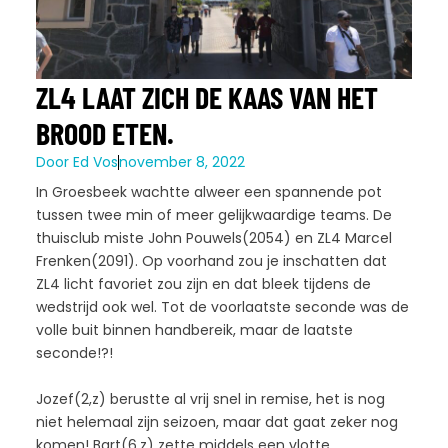
ZL4 LAAT ZICH DE KAAS VAN HET
BROOD ETEN.
Door
Ed Vos
november 8, 2022
In Groesbeek wachtte alweer een spannende pot
tussen twee min of meer gelijkwaardige teams. De
thuisclub miste John Pouwels(2054) en ZL4 Marcel
Frenken(2091). Op voorhand zou je inschatten dat
ZL4 licht favoriet zou zijn en dat bleek tijdens de
wedstrijd ook wel. Tot de voorlaatste seconde was de
volle buit binnen handbereik, maar de laatste
seconde!?!
Jozef(2,z) berustte al vrij snel in remise, het is nog
niet helemaal zijn seizoen, maar dat gaat zeker nog
komen! Bart(6,z) zette middels een vlotte