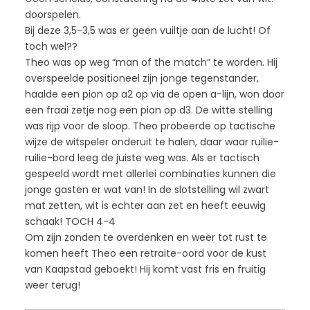
doorspelen.
Bij deze 3,5-3,5 was er geen vuiltje aan de lucht! Of
toch wel??
Theo was op weg “man of the match” te worden. Hij
overspeelde positioneel zijn jonge tegenstander,
haalde een pion op a2 op via de open a-lijn, won door
een fraai zetje nog een pion op d3. De witte stelling
was rijp voor de sloop. Theo probeerde op tactische
wijze de witspeler onderuit te halen, daar waar ruilie-
ruilie-bord leeg de juiste weg was. Als er tactisch
gespeeld wordt met allerlei combinaties kunnen die
jonge gasten er wat van! In de slotstelling wil zwart
mat zetten, wit is echter aan zet en heeft eeuwig
schaak! TOCH 4-4
Om zijn zonden te overdenken en weer tot rust te
komen heeft Theo een retraite-oord voor de kust
van Kaapstad geboekt! Hij komt vast fris en fruitig
weer terug!