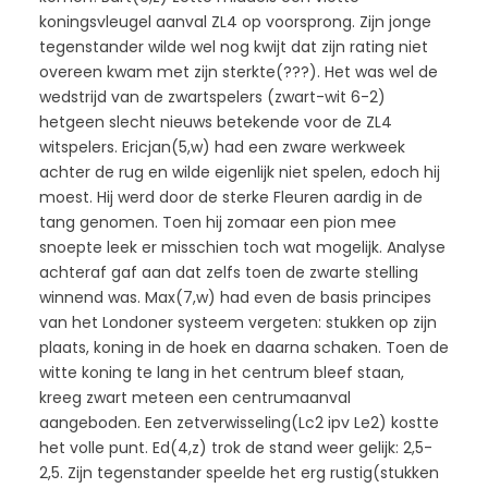
koningsvleugel aanval ZL4 op voorsprong. Zijn jonge
tegenstander wilde wel nog kwijt dat zijn rating niet
overeen kwam met zijn sterkte(???). Het was wel de
wedstrijd van de zwartspelers (zwart-wit 6-2)
hetgeen slecht nieuws betekende voor de ZL4
witspelers. Ericjan(5,w) had een zware werkweek
achter de rug en wilde eigenlijk niet spelen, edoch hij
moest. Hij werd door de sterke Fleuren aardig in de
tang genomen. Toen hij zomaar een pion mee
snoepte leek er misschien toch wat mogelijk. Analyse
achteraf gaf aan dat zelfs toen de zwarte stelling
winnend was. Max(7,w) had even de basis principes
van het Londoner systeem vergeten: stukken op zijn
plaats, koning in de hoek en daarna schaken. Toen de
witte koning te lang in het centrum bleef staan,
kreeg zwart meteen een centrumaanval
aangeboden. Een zetverwisseling(Lc2 ipv Le2) kostte
het volle punt. Ed(4,z) trok de stand weer gelijk: 2,5-
2,5. Zijn tegenstander speelde het erg rustig(stukken