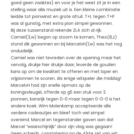
goed geen zwaktes) en voor je het weet zit je in een
stelling waar alle muziek uit is. Een kleine combinatie
leidde tot pionwinst en grote afruil. T+L tegen T+P
was al gunstig, met extra pion simpel gewonnen.
Bij deze tussenstand rekende ZL4 zich al rijk.
Camiel(3,w) begon op stoom te komen, Theo(8,z)
stond dik gewonnen en bij MarcelvH(1,w) was het nog
onduidelijk.
Camiel was niet tevreden over de opening maar het
vervolg, drukje hier drukje daar, leverde de gouden
kans op om de kwaliteit te offeren en met loper en
vrijpionnen te scoren. Als enige witspeler die middag!
MarcelvH had zijn snelle opmars op de
koningsvleugel, offerde op g5 een stuk voor 2
pionnen, kansrijk tegen 0-0 maar tegen 0-0-0 is het
andere koek. Wim Molenkamp accepteerde alle
verdere cadeautjes en bleef toch wel simpel
overeind. Marcel en tegenstander gaven aan dat
Marcel “waarschijnlijk” door zijn vlag was gegaan!
Geen scheids, constatering na de 41ste zet van wit: