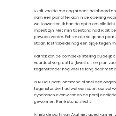
Ikzelf voelde me nog steeds belabberd doo
nam een pionoffer aan in de opening waarv
wel loswerken. Ik had de optie om alle lic
moest zijn. Met mijn toestand had ik dit 
gewoon verder. Echter alle volgende paar 
staan. Ik stribbelde nog een tijdje tegen
Patrick kon de complexe stelling duidelij
voordeel vergrootte (kwaliteit en pion voor
tegenstander nog veel te lang door met de
In Ruud’s partij ontstond al snel een ong
tegenstander had wel een soort aanval wa
dynamisch evenwicht en de partij eindigde
gewonnen, René stond slecht.
Ik heb de partij van Akul niet goed kunne