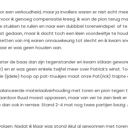
r een verkoudheid, maar ja invallers waren er niet echt mee
oor ik genoeg compensatie kreeg. Ik won de pion terug maar
hte stukken te ruilen en naar een dubbbel toreneindspel af te
best gedaan, maar ik dacht toch een klein voordeeltje te ho
zetten van mij waren onnauwkeurig tot slecht en ik kwam sne
 maar er was geen houden aan.
k beter de baas dan zijn tegenstander en kwam stilaan gewonn
) en er was geen enkele twijfel meer over Patrick’s winst. To
 (ijdele) hoop op pat-truukjes maat onze Pat(rick) trapte d
ebalanceerde materiaalverhouding met toren en pion tegen tw
ardoor Ruud moest oppassen, maar van ver te zien leek er
 dan ook in remise. Stand 2-4 mat nog twee partijen bezig: 
n volgen. Nadat ik klaar was stond Akul al gewonnen met tor