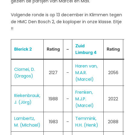
gezien de partijen van Marcel en Max.
Volgende ronde is op 13 december in Klimmen tegen
de HMC Den Bosch 2, de koploper in onze klasse. Eitje
!!
Zuid
Ron
Blerick 2
Rating
–
Rating
Limburg 4
4
Haren van,
Ciornei, D.
2127
–
M.A.R.
2056
1 –
(Dragos)
(Marcel)
Frenken,
Riekenbrauk,
1988
–
M.J.P.
2022
½ –
J. (Jörg)
(Marcel)
Lambertz,
Temmink,
1983
–
2088
0 –
M. (Michael)
H.H. (Henk)