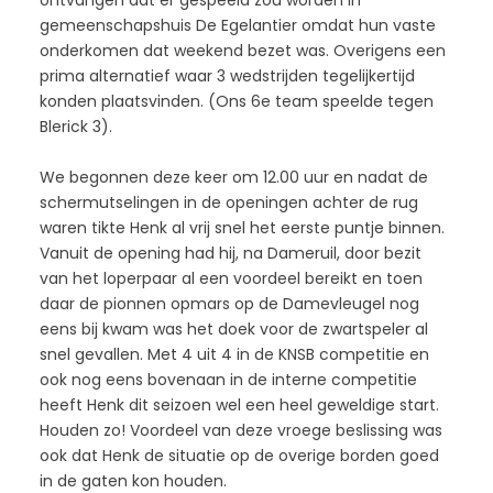
ontvangen dat er gespeeld zou worden in
gemeenschapshuis De Egelantier omdat hun vaste
onderkomen dat weekend bezet was. Overigens een
prima alternatief waar 3 wedstrijden tegelijkertijd
konden plaatsvinden. (Ons 6e team speelde tegen
Blerick 3).
We begonnen deze keer om 12.00 uur en nadat de
schermutselingen in de openingen achter de rug
waren tikte Henk al vrij snel het eerste puntje binnen.
Vanuit de opening had hij, na Dameruil, door bezit
van het loperpaar al een voordeel bereikt en toen
daar de pionnen opmars op de Damevleugel nog
eens bij kwam was het doek voor de zwartspeler al
snel gevallen. Met 4 uit 4 in de KNSB competitie en
ook nog eens bovenaan in de interne competitie
heeft Henk dit seizoen wel een heel geweldige start.
Houden zo! Voordeel van deze vroege beslissing was
ook dat Henk de situatie op de overige borden goed
in de gaten kon houden.