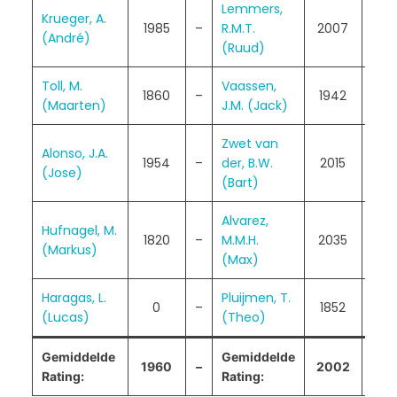
Lemmers,
Krueger, A.
1985
–
R.M.T.
2007
0 –
(André)
(Ruud)
Toll, M.
Vaassen,
1860
–
1942
1 –
(Maarten)
J.M. (Jack)
Zwet van
Alonso, J.A.
1954
–
der, B.W.
2015
½ –
(Jose)
(Bart)
Alvarez,
Hufnagel, M.
1820
–
M.M.H.
2035
1 –
(Markus)
(Max)
Haragas, L.
Pluijmen, T.
0
–
1852
0 –
(Lucas)
(Theo)
Gemiddelde
Gemiddelde
1960
–
2002
4-
Rating:
Rating: