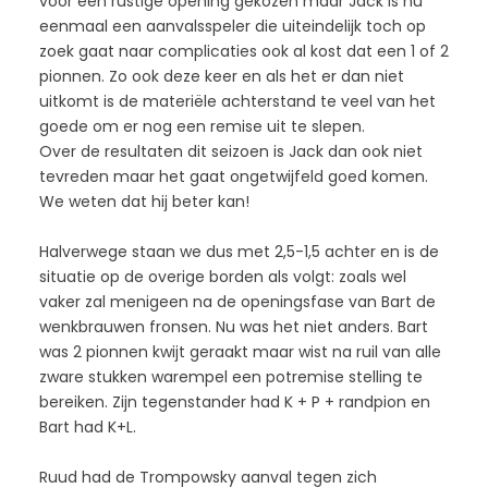
voor een rustige opening gekozen maar Jack is nu
eenmaal een aanvalsspeler die uiteindelijk toch op
zoek gaat naar complicaties ook al kost dat een 1 of 2
pionnen. Zo ook deze keer en als het er dan niet
uitkomt is de materiële achterstand te veel van het
goede om er nog een remise uit te slepen.
Over de resultaten dit seizoen is Jack dan ook niet
tevreden maar het gaat ongetwijfeld goed komen.
We weten dat hij beter kan!
Halverwege staan we dus met 2,5-1,5 achter en is de
situatie op de overige borden als volgt: zoals wel
vaker zal menigeen na de openingsfase van Bart de
wenkbrauwen fronsen. Nu was het niet anders. Bart
was 2 pionnen kwijt geraakt maar wist na ruil van alle
zware stukken warempel een potremise stelling te
bereiken. Zijn tegenstander had K + P + randpion en
Bart had K+L.
Ruud had de Trompowsky aanval tegen zich