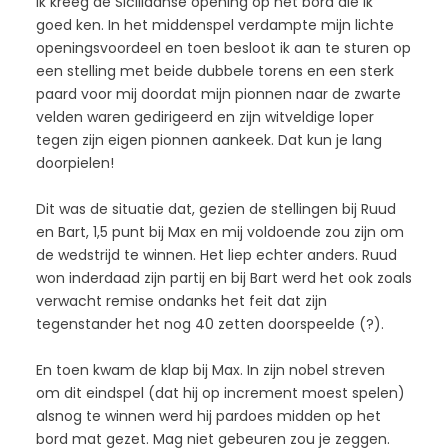
Ik kreeg de Siciliaanse opening op het bord die ik
goed ken. In het middenspel verdampte mijn lichte
openingsvoordeel en toen besloot ik aan te sturen op
een stelling met beide dubbele torens en een sterk
paard voor mij doordat mijn pionnen naar de zwarte
velden waren gedirigeerd en zijn witveldige loper
tegen zijn eigen pionnen aankeek. Dat kun je lang
doorpielen!
Dit was de situatie dat, gezien de stellingen bij Ruud
en Bart, 1,5 punt bij Max en mij voldoende zou zijn om
de wedstrijd te winnen. Het liep echter anders. Ruud
won inderdaad zijn partij en bij Bart werd het ook zoals
verwacht remise ondanks het feit dat zijn
tegenstander het nog 40 zetten doorspeelde (?).
En toen kwam de klap bij Max. In zijn nobel streven
om dit eindspel (dat hij op increment moest spelen)
alsnog te winnen werd hij pardoes midden op het
bord mat gezet. Mag niet gebeuren zou je zeggen.