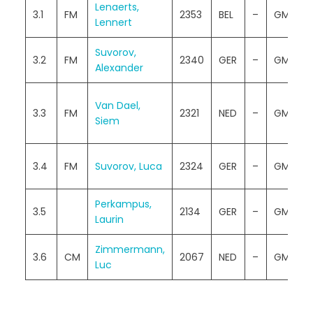
Lenaerts,
K
3.1
FM
2353
BEL
–
GM
Lennert
V
Suvorov,
N
3.2
FM
2340
GER
–
GM
Alexander
D
N
Van Dael,
3.3
FM
2321
NED
–
GM
T
Siem
V
B
3.4
FM
Suvorov, Luca
2324
GER
–
GM
M
Perkampus,
R
3.5
2134
GER
–
GM
Laurin
M
Zimmermann,
Zi
3.6
CM
2067
NED
–
GM
Luc
S