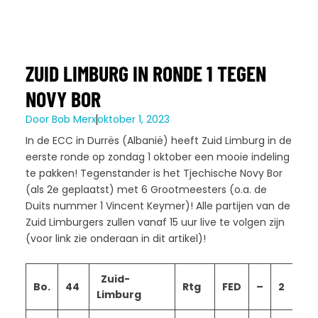
ZUID LIMBURG IN RONDE 1 TEGEN
NOVY BOR
Door
Bob Merx
oktober 1, 2023
In de ECC in Durrës (Albanië) heeft Zuid Limburg in de
eerste ronde op zondag 1 oktober een mooie indeling
te pakken! Tegenstander is het Tjechische Novy Bor
(als 2e geplaatst) met 6 Grootmeesters (o.a. de
Duits nummer 1 Vincent Keymer)! Alle partijen van de
Zuid Limburgers zullen vanaf 15 uur live te volgen zijn
(voor link zie onderaan in dit artikel)!
Zuid-
N
Bo.
44
Rtg
FED
–
2
Limburg
B