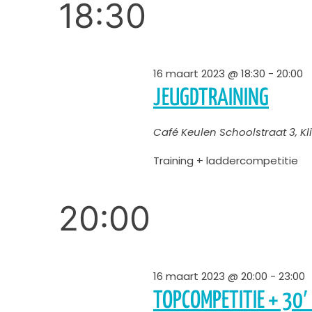
weergeven
18:30
keyword.
datum.
navigatie
16 maart 2023 @ 18:30
-
20:00
JEUGDTRAINING
Café Keulen
Schoolstraat 3, 
Training + laddercompetitie
20:00
16 maart 2023 @ 20:00
-
23:00
TOPCOMPETITIE + 30′