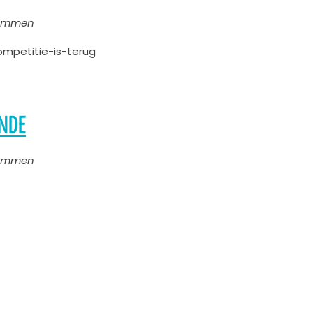
Klimmen
ompetitie-is-terug
ONDE
Klimmen