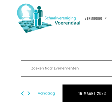
VERENIGING
Evenementen
Vul
een
keyword
Zoeken
in.
Zoek
16 MAART 2023
Vandaag
en
voor
Evenementen
Selecteer
met
een