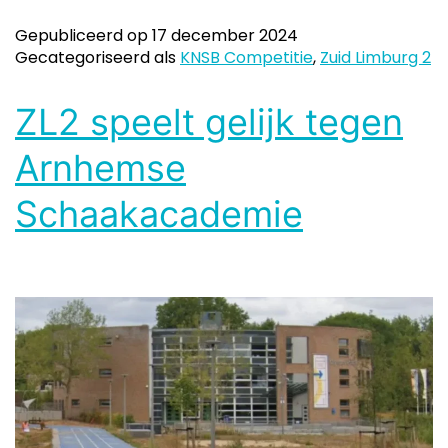
Gepubliceerd op
17 december 2024
Gecategoriseerd als
KNSB Competitie
,
Zuid Limburg 2
ZL2 speelt gelijk tegen
Arnhemse
Schaakacademie