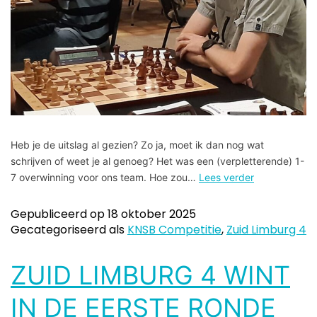
Heb je de uitslag al gezien? Zo ja, moet ik dan nog wat
schrijven of weet je al genoeg? Het was een (verpletterende) 1-
7 overwinning voor ons team. Hoe zou…
Lees verder
Gepubliceerd op
18 oktober 2025
Gecategoriseerd als
KNSB Competitie
,
Zuid Limburg 4
ZUID LIMBURG 4 WINT
IN DE EERSTE RONDE