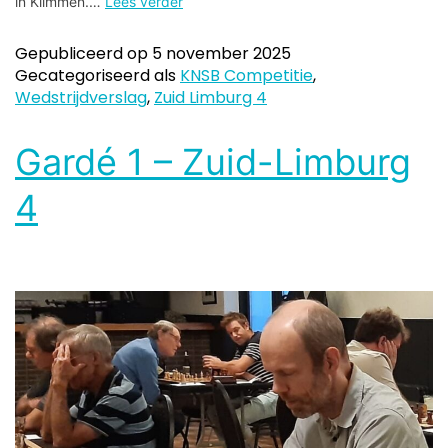
in Klimmen.…
Lees verder
Gepubliceerd op
5 november 2025
Gecategoriseerd als
KNSB Competitie
,
Wedstrijdverslag
,
Zuid Limburg 4
Gardé 1 – Zuid-Limburg
4