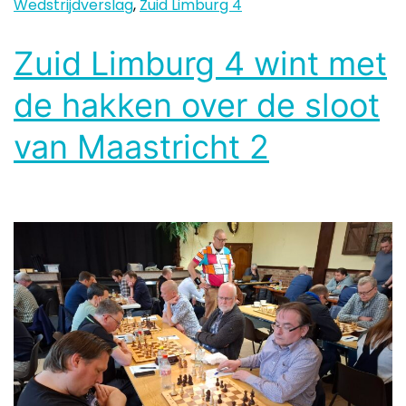
Wedstrijdverslag
,
Zuid Limburg 4
Zuid Limburg 4 wint met
de hakken over de sloot
van Maastricht 2