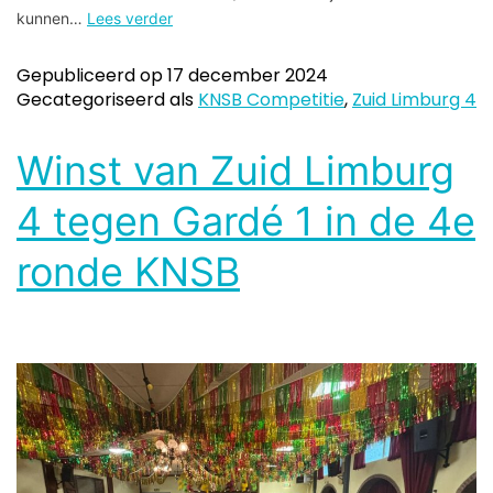
kunnen…
Lees verder
Gepubliceerd op
17 december 2024
Gecategoriseerd als
KNSB Competitie
,
Zuid Limburg 4
Winst van Zuid Limburg
4 tegen Gardé 1 in de 4e
ronde KNSB