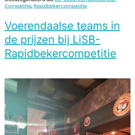
Competitie
,
Rapidbekercompetitie
Voerendaalse teams in
de prijzen bij LiSB-
Rapidbekercompetitie