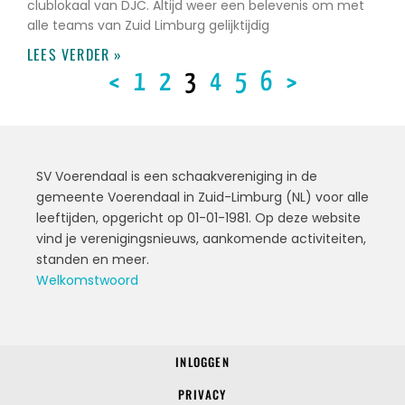
clublokaal van DJC. Altijd weer een belevenis om met
alle teams van Zuid Limburg gelijktijdig
LEES VERDER »
<
1
2
3
4
5
6
>
SV Voerendaal is een schaakvereniging in de
gemeente Voerendaal in Zuid-Limburg (NL) voor alle
leeftijden, opgericht op 01-01-1981. Op deze website
vind je verenigingsnieuws, aankomende activiteiten,
standen en meer.
Welkomstwoord
INLOGGEN
© 2022 SV Voerendaal
PRIVACY